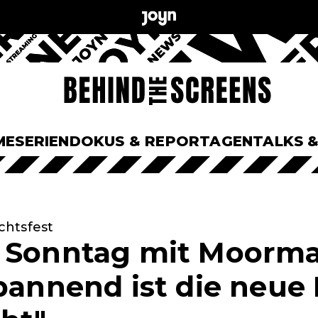
ME
SERIEN
DOKUS & REPORTAGEN
TALKS 
chtsfest
m Sonntag mit Moorm
spannend ist die neue