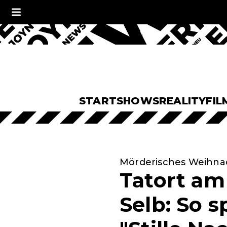
START
SHOWS
REALITY
FIL
Mörderisches Weihna
Tatort a
Selb: So 