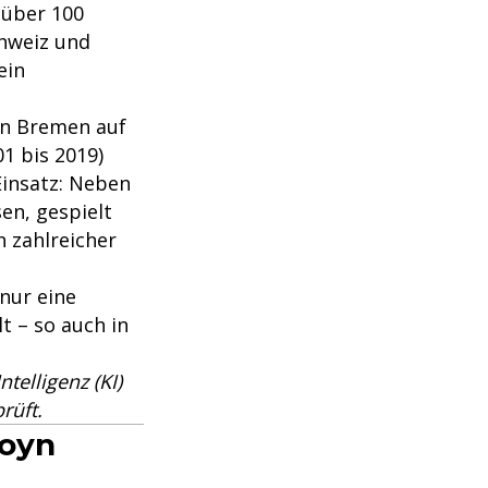
 über 100
chweiz und
ein
in Bremen auf
1 bis 2019)
Einsatz: Neben
en, gespielt
n zahlreicher
nur eine
t – so auch in
telligenz (KI)
rüft.
Joyn