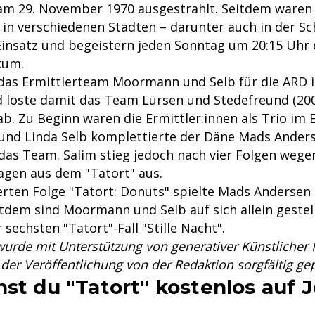
am 29. November 1970 ausgestrahlt. Seitdem waren
n in verschiedenen Städten – darunter auch in der S
Einsatz und begeistern jeden Sonntag um 20:15 Uhr 
kum.
 das Ermittlerteam Moormann und Selb für die ARD 
 löste damit das Team Lürsen und Stedefreund (200
ab. Zu Beginn waren die Ermittler:innen als Trio im 
nd Linda Selb komplettierte der Däne Mads Anders
 das Team. Salim stieg jedoch nach vier Folgen wege
agen aus dem "Tatort" aus.
erten Folge "Tatort: Donuts" spielte Mads Andersen 
tdem sind Moormann und Selb auf sich allein gestell
echsten "Tatort"-Fall "Stille Nacht".
wurde mit Unterstützung von generativer Künstlicher In
r der Veröffentlichung von der Redaktion sorgfältig gep
nst du "Tatort" kostenlos auf 