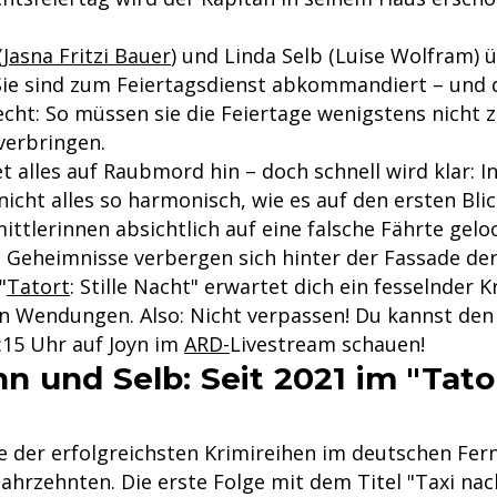
(
Jasna Fritzi Bauer
) und Linda Selb (Luise Wolfram)
Sie sind zum Feiertagsdienst abkommandiert – und
echt: So müssen sie die Feiertage wenigstens nicht 
verbringen.
 alles auf Raubmord hin – doch schnell wird klar: In
icht alles so harmonisch, wie es auf den ersten Blic
ttlerinnen absichtlich auf eine falsche Fährte gelo
 Geheimnisse verbergen sich hinter der Fassade der
"
Tatort
: Stille Nacht" erwartet dich ein fesselnder K
 Wendungen. Also: Nicht verpassen! Du kannst den 
15 Uhr auf Joyn im
ARD-
Livestream schauen!
 und Selb: Seit 2021 im "Tato
ine der erfolgreichsten Krimireihen im deutschen Fe
Jahrzehnten. Die erste Folge mit dem Titel "Taxi nac