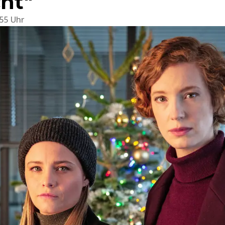
cht"
:55 Uhr