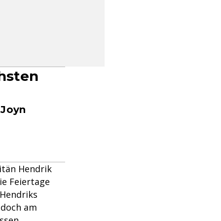
chsten
 Joyn
itän Hendrik
ie Feiertage
 Hendriks
– doch am
ossen