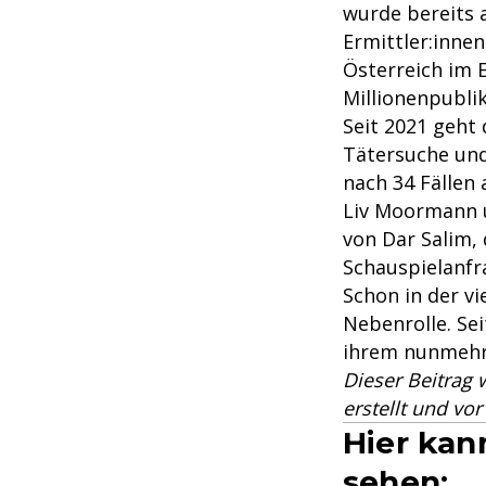
wurde bereits 
Ermittler:inne
Österreich im 
Millionenpubli
Seit 2021 geht
Tätersuche und
nach 34 Fällen 
Liv Moormann u
von Dar Salim,
Schauspielanfr
Schon in der vi
Nebenrolle. Sei
ihrem nunmehr s
Dieser Beitrag 
erstellt und vo
Hier kan
sehen: