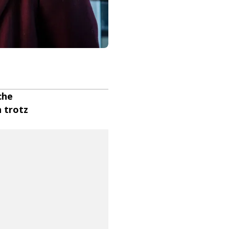
che
 trotz