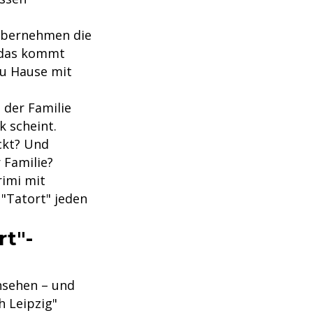
 übernehmen die
 das kommt
zu Hause mit
 der Familie
k scheint.
ckt? Und
 Familie?
rimi mit
"Tatort" jeden
rt"-
rnsehen – und
h Leipzig"