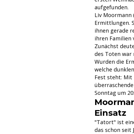
aufgefunden.
Liv Moormann 
Ermittlungen. 
ihnen gerade r
ihren Familien 
Zunächst deutet
des Toten war n
Wurden die Ermi
welche dunklen
Fest steht: Mit 
überraschenden
Sonntag um 20:
Moormann
Einsatz
"Tatort" ist e
das schon seit 