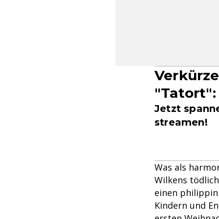
Verkürze
"Tatort":
Jetzt spann
streamen!
Was als harmon
Wilkens tödlich
einen philippi
Kindern und En
ersten Weihnac