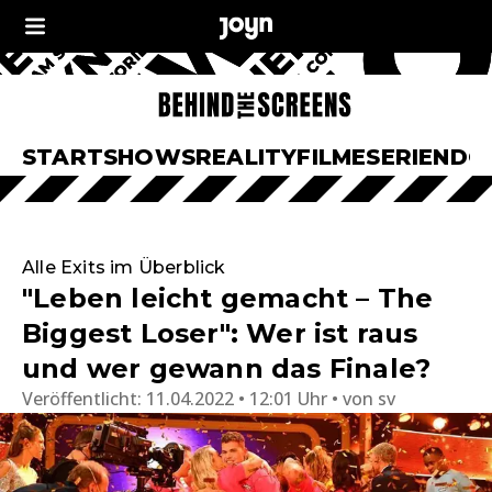
START
SHOWS
REALITY
FILME
SERIEN
DO
Alle Exits im Überblick
"Leben leicht gemacht – The
Biggest Loser": Wer ist raus
und wer gewann das Finale?
Veröffentlicht:
11.04.2022 • 12:01 Uhr
von
sv