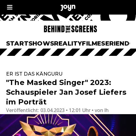
START
SHOWS
REALITY
FILME
SERIEN
DO
ER IST DAS KÄNGURU
"The Masked Singer" 2023:
Schauspieler Jan Josef Liefers
im Porträt
Veröffentlicht:
03.04.2023 • 12:01 Uhr
von
lh