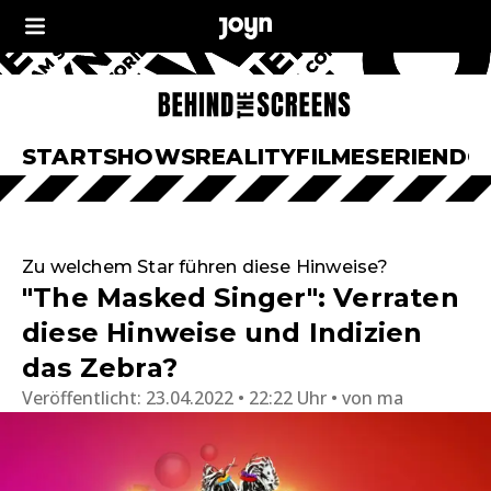
START
SHOWS
REALITY
FILME
SERIEN
DO
Zu welchem Star führen diese Hinweise?
"The Masked Singer": Verraten
diese Hinweise und Indizien
das Zebra?
Veröffentlicht:
23.04.2022 • 22:22 Uhr
von
ma