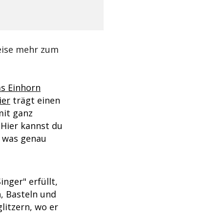
weise mehr zum
s Einhorn
ier
trägt einen
mit ganz
. Hier kannst du
u, was genau
nger" erfüllt,
n, Basteln und
litzern, wo er