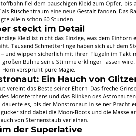
toffbahn fiel dem bauschigen Kleid zum Opfer, bis
f als Rüschentraum eine neue Gestalt fanden. Das Ra
gte allein schon 60 Stunden.
er steckt im Detail
ndige Kleid ist nicht das Einzige, was dem Einhorn 
eiht. Tausend Schmetterlinge haben sich auf dem St
– und wippen sicherlich mit ihren Flügeln im Takt m
r großen Bühne seine Stimme erklingen lassen wird. 
m Horn versprüht pure Magie.
tronaut: Ein Hauch von Glitze
t vereint das Beste seiner Eltern: Das freche Grins
 des Monsterchens und das Blinken des Astronauten
dauerte es, bis der Monstronaut in seiner Pracht er
gucker sind dabei die Moon-Boots und die Masse an
Hauch von Sternenstaub verleihen.
üm der Superlative