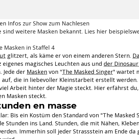
gen Infos zur Show zum Nachlesen
e sind weitere Masken bekannt. Lies hier beispiels
e Masken in Staffel 4
ut
glitzert, als käme er von einem anderen Stern.
Da
nz eigenes magisches Leuchten aus und
der Dinosaur
. Jede der
Masken
von "
The Masked Singer
" wartet 
 auf, die in liebevoller Kleinstarbeit erstellt werden
viel Arbeit hinter der Magie steckt. Hier erfährst d
en Masken steckt.
stunden en masse
klar: Bis ein Kostüm den Standard von "The Masked Si
ele Stunden ins Land. Stunden, die mit Nähen, Klebe
erden. Immerhin soll jeder Strassstein am Ende da g