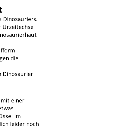
t
 Dinosauriers.
 Urzeitechse.
inosaurierhaut
pfform
gen die
 Dinosaurier
mit einer
etwas
üssel im
ich leider noch