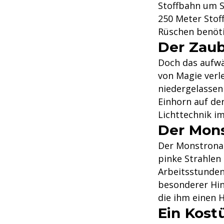
Stoffbahn um S
250 Meter Stof
Rüschen benöti
Der Zaub
Doch das aufwä
von Magie verl
niedergelassen 
Einhorn auf de
Lichttechnik i
Der Mons
Der Monstronau
pinke Strahlen
Arbeitsstunden 
besonderer Hin
die ihm einen 
Ein Kost