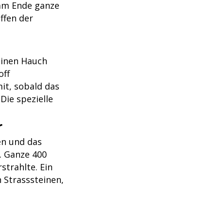
 am Ende ganze
ffen der
einen Hauch
off
it, sobald das
Die spezielle
r
en und das
. Ganze 400
strahlte. Ein
 Strasssteinen,