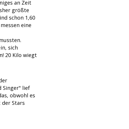
niges an Zeit
isher größte
ind schon 1,60
l messen eine
 mussten.
n, sich
! 20 Kilo wiegt
der
Singer" lief
das, obwohl es
t der Stars