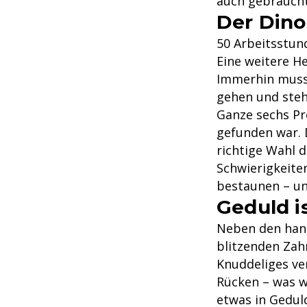
auch gebraucht
Der Dinos
50 Arbeitsstun
Eine weitere H
Immerhin muss 
gehen und ste
Ganze sechs Pr
gefunden war. 
richtige Wahl 
Schwierigkeite
bestaunen – un
Geduld i
Neben den han
blitzenden Zah
Knuddeliges ve
Rücken – was w
etwas in Geduld