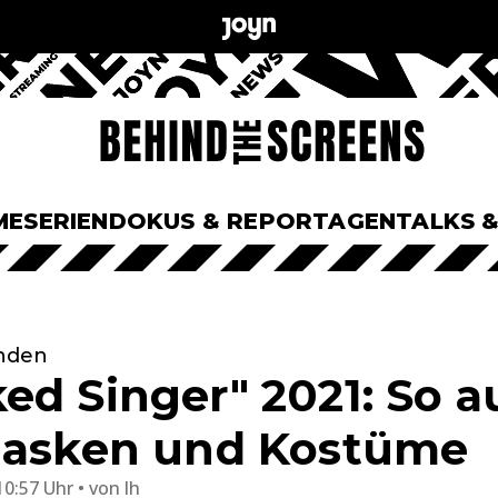
ME
SERIEN
DOKUS & REPORTAGEN
TALKS 
unden
ed Singer" 2021: So 
Masken und Kostüme
10:57 Uhr
von
lh