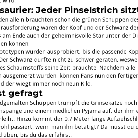
 wird.
aurier: Jeder Pinselstrich sitz
den allein brauchten schon die grünen Schuppen des
erausforderung waren der Kopf und der Schwanz der
am Ende auch der geheimnisvolle Star unter der D
hen können.
ototypen wurden ausprobiert, bis die passende Ko
Der Schwanz durfte nicht zu schwer geraten, weswe
des Schaumstoffs seine Zeit brauchte. Nachdem alle
n ausgemerzt wurden, können Fans nun den fertigen
d der wiegt immer noch neun Kilo.
st gefragt
dgemalten Schuppen trumpft die Grinsekatze noch 
nspange und einem niedlichen Pyjama auf, der ihm 
rleiht. Hinzu kommt der 0,7 Meter lange Aufziehschl
ohl passiert, wenn man ihn betätigt? Da musst du d
 üben, bis du das erfährst.