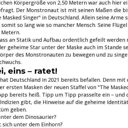
lichen Körpergröße von 2,50 Metern war auch hier ei
fragt. Der Monstronaut ist mit seinen Maßen die b
 Masked Singer" in Deutschland. Allein seine Arme s
 somit so lang wie so mancher Mensch. Seine Flüge
 Metern.
ass an Statik und Aufbau ordentlich gefeilt werden
der geheime Star unter der Maske auch im Stande sei
Körper des Monstronauten zu bewegen und zu singen
chwuchs.
i, eins – ratet!
hat Deutschland in 2021 bereits befallen. Denn mit 
r ersten Masken der neuen Staffel von "The Masked 
App bereits heiß. Tipp um Tipp prasselte ein – und 
Indizien gibt, die Hinweise auf die geheime Identitä
tüm geben.
unter dem Dinosaurier?
t sich unter dem Einhorn?