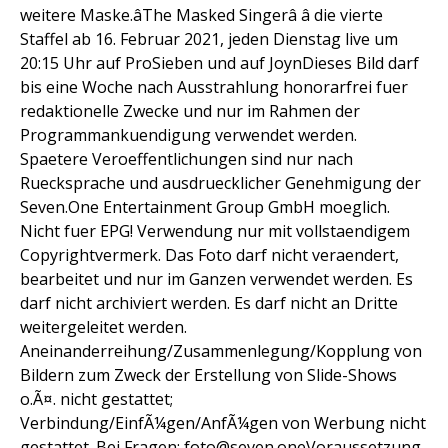
weitere Maske.âThe Masked Singerâ â die vierte
Staffel ab 16. Februar 2021, jeden Dienstag live um
20:15 Uhr auf ProSieben und auf JoynDieses Bild darf
bis eine Woche nach Ausstrahlung honorarfrei fuer
redaktionelle Zwecke und nur im Rahmen der
Programmankuendigung verwendet werden.
Spaetere Veroeffentlichungen sind nur nach
Ruecksprache und ausdruecklicher Genehmigung der
Seven.One Entertainment Group GmbH moeglich.
Nicht fuer EPG! Verwendung nur mit vollstaendigem
Copyrightvermerk. Das Foto darf nicht veraendert,
bearbeitet und nur im Ganzen verwendet werden. Es
darf nicht archiviert werden. Es darf nicht an Dritte
weitergeleitet werden.
Aneinanderreihung/Zusammenlegung/Kopplung von
Bildern zum Zweck der Erstellung von Slide-Shows
o.Ã¤. nicht gestattet;
Verbindung/EinfÃ¼gen/AnfÃ¼gen von Werbung nicht
gestattet. Bei Fragen: foto@seven.oneVoraussetzung