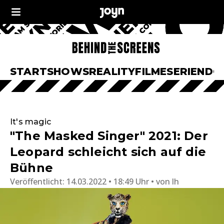
START
SHOWS
REALITY
FILME
SERIEN
DO
It's magic
"The Masked Singer" 2021: Der
Leopard schleicht sich auf die
Bühne
Veröffentlicht:
14.03.2022 • 18:49 Uhr
von
lh