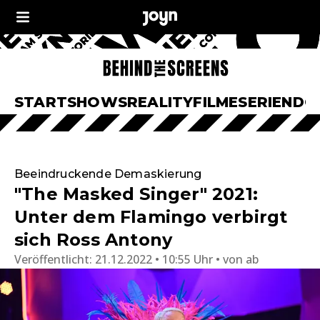
START
SHOWS
REALITY
FILME
SERIEN
DO
Beeindruckende Demaskierung
"The Masked Singer" 2021:
Unter dem Flamingo verbirgt
sich Ross Antony
Veröffentlicht:
21.12.2022 • 10:55 Uhr
von
ab