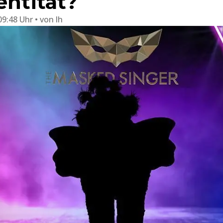
entität?
09:48 Uhr
von
lh