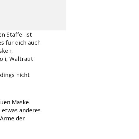
n Staffel ist
es für dich auch
sken.
oli, Waltraut
rdings nicht
euen Maske.
nd etwas anderes
 Arme der