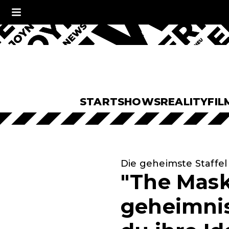
START
SHOWS
REALITY
FIL
Die geheimste Staffel 
"The Mask
geheimnis