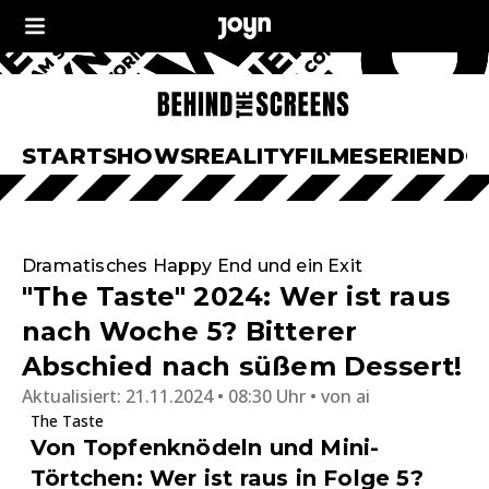
START
SHOWS
REALITY
FILME
SERIEN
DO
Dramatisches Happy End und ein Exit
"The Taste" 2024: Wer ist raus
nach Woche 5? Bitterer
Abschied nach süßem Dessert!
Aktualisiert:
21.11.2024 • 08:30 Uhr
von
ai
The Taste
Von Topfenknödeln und Mini-
Törtchen: Wer ist raus in Folge 5?