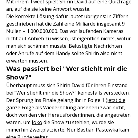
Mit ihrem Tweet spielt Shirin David auf eine Quizfrage
an, auf die sie keine Antwort wusste.
Die korrekte Lösung dafür lautet übrigens: in Ziffern
geschrieben hat die Zahl eine Milliarde insgesamt 9
Nullen – 1.000.000.000. Das vor laufenden Kameras
nicht auf Anhieb zu wissen, ist eigentlich nichts, wofür
man sich schämen müsste. Belustigte Nachrichten
oder Anrufe auf dem Handy sollte Shirin also nicht
erwarten müssen.
Was passiert bei "Wer stiehlt mir die
Show?"
Überhaupt muss sich Shirin David für ihren Einstand
bei "Wer stiehlt mir die Show?" keinesfalls verstecken.
Der Sprung ins Finale gelang ihr in Folge 1 (
jetzt die
ganze Folge als Wiederholung ansehen
) zwar nicht,
doch von den vier Herausforder:innen, die angetreten
waren, um
Joko
die Show zu stehlen, wurde sie
immerhin Zweitplatzierte. Nur Bastian Pastewka kam
eine Runde weiter.