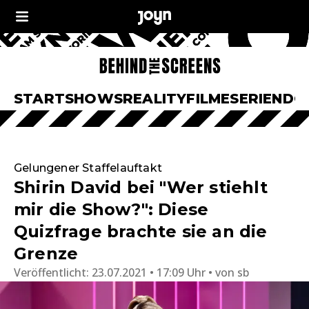
START
SHOWS
REALITY
FILME
SERIEN
DO
Gelungener Staffelauftakt
Shirin David bei "Wer stiehlt
mir die Show?": Diese
Quizfrage brachte sie an die
Grenze
Veröffentlicht:
23.07.2021 • 17:09 Uhr
von
sb