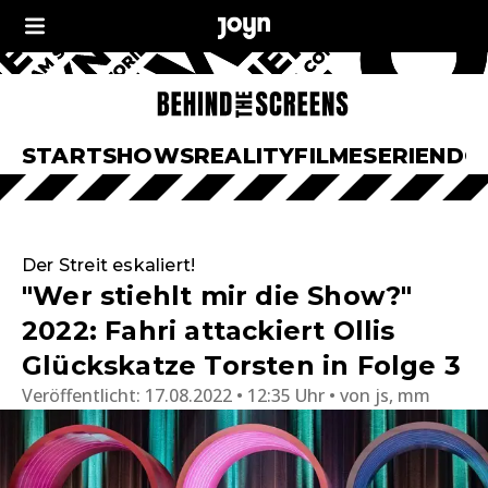
START
SHOWS
REALITY
FILME
SERIEN
DO
Der Streit eskaliert!
"Wer stiehlt mir die Show?"
2022: Fahri attackiert Ollis
Glückskatze Torsten in Folge 3
Veröffentlicht:
17.08.2022 • 12:35 Uhr
von
js, mm