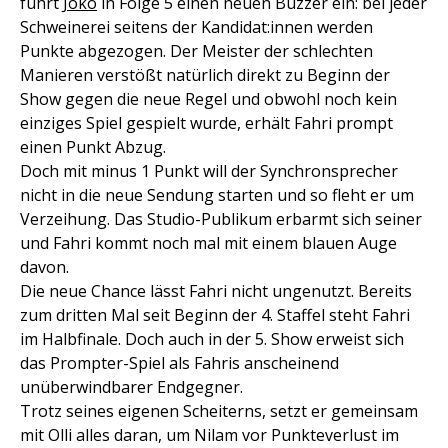
führt
Joko
in Folge 5 einen neuen Buzzer ein: bei jeder
Schweinerei seitens der Kandidat:innen werden
Punkte abgezogen. Der Meister der schlechten
Manieren verstößt natürlich direkt zu Beginn der
Show gegen die neue Regel und obwohl noch kein
einziges Spiel gespielt wurde, erhält Fahri prompt
einen Punkt Abzug.
Doch mit minus 1 Punkt will der Synchronsprecher
nicht in die neue Sendung starten und so fleht er um
Verzeihung. Das Studio-Publikum erbarmt sich seiner
und Fahri kommt noch mal mit einem blauen Auge
davon.
Die neue Chance lässt Fahri nicht ungenutzt. Bereits
zum dritten Mal seit Beginn der 4. Staffel steht Fahri
im Halbfinale. Doch auch in der 5. Show erweist sich
das Prompter-Spiel als Fahris anscheinend
unüberwindbarer Endgegner.
Trotz seines eigenen Scheiterns, setzt er gemeinsam
mit Olli alles daran, um Nilam vor Punkteverlust im