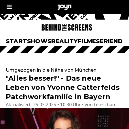
START
SHOWS
REALITY
FILME
SERIEN
DO
Umgezogen in die Nähe von München
"Alles besser!" - Das neue
Leben von Yvonne Catterfelds
Patchworkfamilie in Bayern
Aktualisiert:
25.03.2025 • 10:30 Uhr
von
teleschau