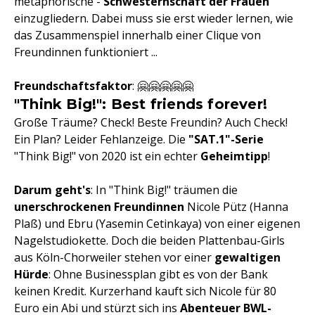
metaphorische -
Schwesternschaft der Frauen
einzugliedern. Dabei muss sie erst wieder lernen, wie
das Zusammenspiel innerhalb einer Clique von
Freundinnen funktioniert ...
Freundschaftsfaktor
: 🤗🤗🤗🤗🤗
"Think Big!": Best friends forever!
Große Träume? Check! Beste Freundin? Auch Check!
Ein Plan? Leider Fehlanzeige. Die
"SAT.1"-Serie
"Think Big!" von 2020 ist ein echter
Geheimtipp
!
Darum geht's
: In "Think Big!" träumen die
unerschrockenen Freundinnen
Nicole Pütz (Hanna
Plaß) und Ebru (Yasemin Cetinkaya) von einer eigenen
Nagelstudiokette. Doch die beiden Plattenbau-Girls
aus Köln-Chorweiler stehen vor einer
gewaltigen
Hürde
: Ohne Businessplan gibt es von der Bank
keinen Kredit. Kurzerhand kauft sich Nicole für 80
Euro ein Abi und stürzt sich ins
Abenteuer BWL-