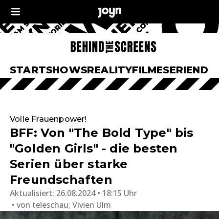
START
SHOWS
REALITY
FILME
SERIEN
DO
Volle Frauenpower!
BFF: Von "The Bold Type" bis
"Golden Girls" - die besten
Serien über starke
Freundschaften
Aktualisiert:
26.08.2024 • 18:15 Uhr
von
teleschau; Vivien Ulm