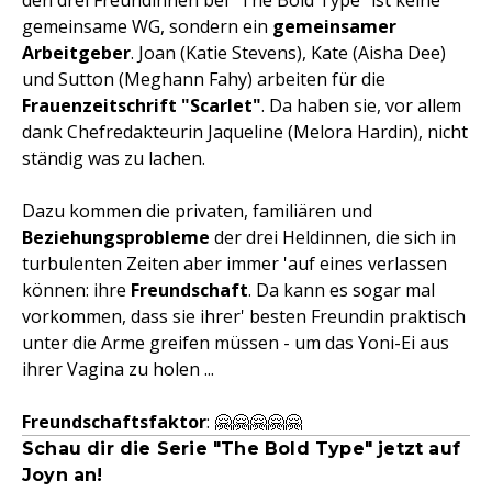
den drei Freundinnen bei "The Bold Type" ist keine
gemeinsame WG, sondern ein
gemeinsamer
Arbeitgeber
. Joan (Katie Stevens), Kate (Aisha Dee)
und Sutton (Meghann Fahy) arbeiten für die
Frauenzeitschrift "Scarlet"
. Da haben sie, vor allem
dank Chefredakteurin Jaqueline (Melora Hardin), nicht
ständig was zu lachen.
Dazu kommen die privaten, familiären und
Beziehungsprobleme
der drei Heldinnen, die sich in
turbulenten Zeiten aber immer 'auf eines verlassen
können: ihre
Freundschaft
. Da kann es sogar mal
vorkommen, dass sie ihrer' besten Freundin praktisch
unter die Arme greifen müssen - um das Yoni-Ei aus
ihrer Vagina zu holen ...
Freundschaftsfaktor
: 🤗🤗🤗🤗🤗
Schau dir die Serie "The Bold Type" jetzt auf
Joyn
an!