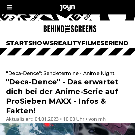
START
SHOWS
REALITY
FILME
SERIEN
DO
"Deca-Dence": Sendetermine - Anime Night
"Deca-Dence" - Das erwartet
dich bei der Anime-Serie auf
ProSieben MAXX - Infos &
Fakten!
Aktualisiert:
04.01.2023 • 10:00 Uhr
von
mh