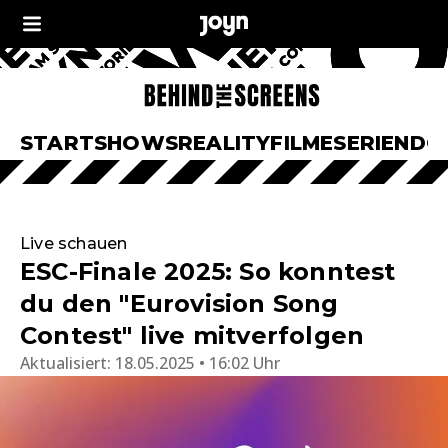
START
SHOWS
REALITY
FILME
SERIEN
DO
Live schauen
ESC-Finale 2025: So konntest
du den "Eurovision Song
Contest" live mitverfolgen
Aktualisiert:
18.05.2025 • 16:02 Uhr