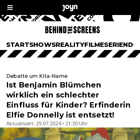
START
SHOWS
REALITY
FILME
SERIEN
DO
Debatte um Kita-Name
Ist Benjamin Blümchen
wirklich ein schlechter
Einfluss für Kinder? Erfinderin
Elfie Donnelly ist entsetzt!
Aktualisiert:
29.07.2024 • 21:30 Uhr