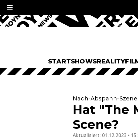
START
SHOWS
REALITY
FIL
Nach-Abspann-Szene 
Hat "The 
Scene?
Aktualisiert:
01.12.2023 • 15