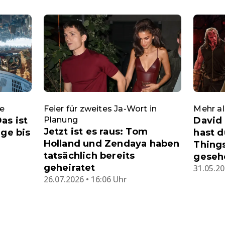
se
Feier für zweites Ja-Wort in
Mehr al
as ist
Planung
David 
Jetzt ist es raus: Tom
lge bis
hast d
Holland und Zendaya haben
Things
tatsächlich bereits
geseh
geheiratet
31.05.20
26.07.2026 • 16:06 Uhr