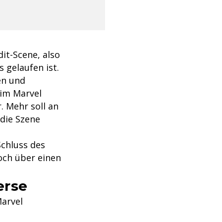
it-Scene, also
 gelaufen ist.
en und
 im Marvel
. Mehr soll an
 die Szene
chluss des
och über einen
erse
arvel