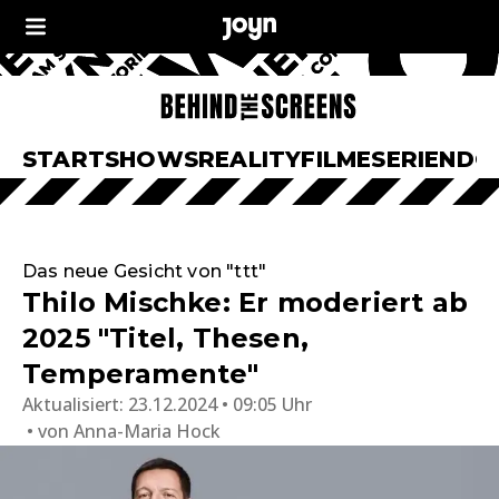
START
SHOWS
REALITY
FILME
SERIEN
DO
Das neue Gesicht von "ttt"
Thilo Mischke: Er moderiert ab
2025 "Titel, Thesen,
Temperamente"
Aktualisiert:
23.12.2024 • 09:05 Uhr
von
Anna-Maria Hock