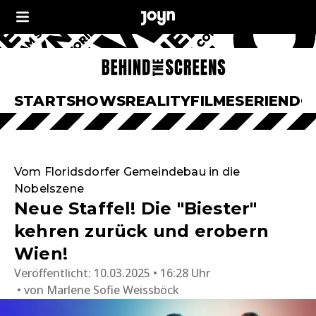
START
SHOWS
REALITY
FILME
SERIEN
DO
Vom Floridsdorfer Gemeindebau in die
Nobelszene
Neue Staffel! Die "Biester"
kehren zurück und erobern
Wien!
Veröffentlicht:
10.03.2025 • 16:28 Uhr
von
Marlene Sofie Weissböck