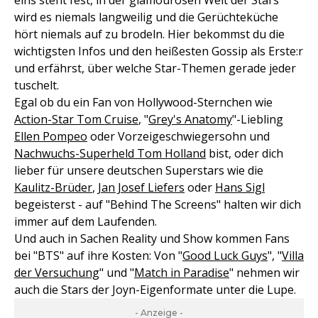
eins steht fest, in der glamourösen Welt der Stars
wird es niemals langweilig und die Gerüchteküche
hört niemals auf zu brodeln. Hier bekommst du die
wichtigsten Infos und den heißesten Gossip als Erste:r
und erfährst, über welche Star-Themen gerade jeder
tuschelt.
Egal ob du ein Fan von Hollywood-Sternchen wie
Action-Star Tom Cruise
, "
Grey's Anatomy
"-Liebling
Ellen Pompeo
oder Vorzeigeschwiegersohn und
Nachwuchs-Superheld Tom Holland
bist, oder dich
lieber für unsere deutschen Superstars wie die
Kaulitz-Brüder
,
Jan Josef Liefers
oder
Hans Sigl
begeisterst - auf "Behind The Screens" halten wir dich
immer auf dem Laufenden.
Und auch in Sachen Reality und Show kommen Fans
bei "BTS" auf ihre Kosten: Von "
Good Luck Guys
", "
Villa
der Versuchung
" und "
Match in Paradise
" nehmen wir
auch die Stars der Joyn-Eigenformate unter die Lupe.
- Anzeige -