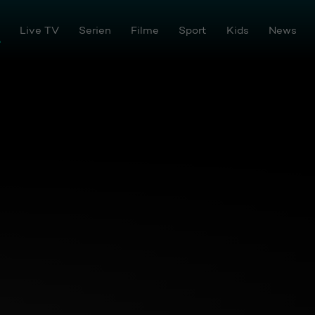
Live TV
Serien
Filme
Sport
Kids
News