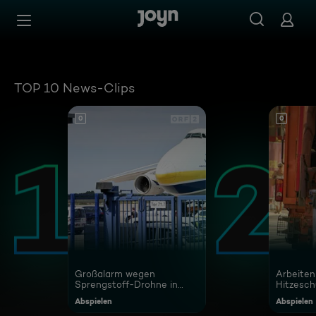
Joyn Mediathek - Serien, Filme & Live TV jederzeit stream
Zum Inhalt springen
Barrierefrei
TOP 10 News-Clips
0
0
Großalarm wegen
Arbeiten
Sprengstoff-Drohne in
Hitzesch
Leipzig
Abspielen
Abspielen