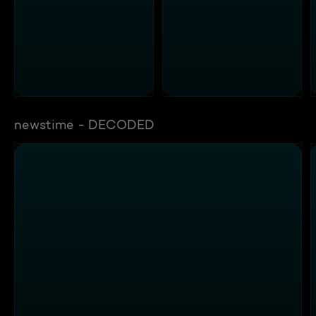
newstime - DECODED