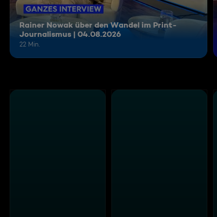
Rainer Nowak über den Wandel im Print-
Journalismus | 04.08.2026
22 Min.