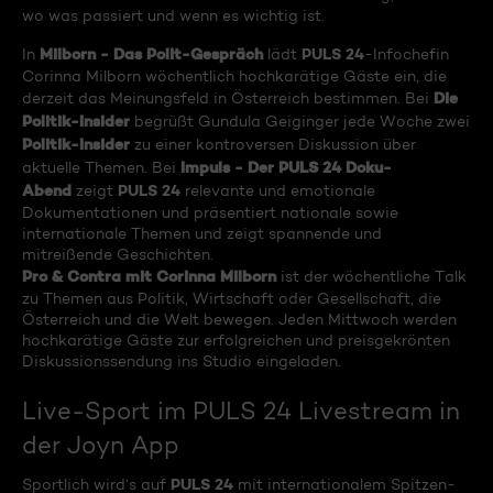
wo was passiert und wenn es wichtig ist.
Milborn - Das Polit-Gespräch
PULS 24
In
lädt
-Infochefin
Corinna Milborn wöchentlich hochkarätige Gäste ein, die
Die
derzeit das Meinungsfeld in Österreich bestimmen. Bei
Politik-Insider
begrüßt Gundula Geiginger jede Woche zwei
Politik-Insider
zu einer kontroversen Diskussion über
Impuls - Der PULS 24 Doku-
aktuelle Themen. Bei
Abend
PULS 24
zeigt
relevante und emotionale
Dokumentationen und präsentiert nationale sowie
internationale Themen und zeigt spannende und
mitreißende Geschichten.
Pro & Contra mit Corinna Milborn
ist der wöchentliche Talk
zu Themen aus Politik, Wirtschaft oder Gesellschaft, die
Österreich und die Welt bewegen. Jeden Mittwoch werden
hochkarätige Gäste zur erfolgreichen und preisgekrönten
Diskussionssendung ins Studio eingeladen.
Live-Sport im PULS 24 Livestream in
der Joyn App
PULS 24
Sportlich wird‘s auf
mit internationalem Spitzen-