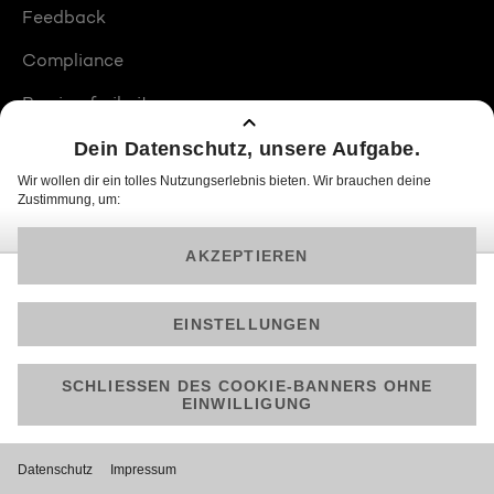
Feedback
Compliance
Barrierefreiheit
Produktplatzierungen
© 2026 ProSiebenSat.1 PULS 4 GmbH
Am besten läuft Joyn in der App!
Jetzt kostenlos herunterladen.