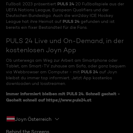
PULS 24
Fußball. 2023 präsentiert
20 Fußballspiele aus der
UEFA Nations League, European Qualifiers und der
Deutschen Bundesliga. Auch die win2day ICE Hockey
PULS 24
League hat ihre Heimat auf
gefunden und ist
bereits ein fixer Bestandteil für die Fans.
PULS 24 Live und On-Demand, in der
kostenlosen Joyn App
Ob unterwegs am Weg zur Arbeit am Smartphone oder
Tablet, am Smart-TV zuhause am Sofa, oder ganz bequem
PULS 24
via Webbrowser am Computer - mit
auf Joyn
bleibst du immer top informiert. Jetzt App kostenlos
downloaden und losstreamen.
Immer informiert bleiben mit
PULS 24
. Schnell gscheit -
Gscheit schnell auf
https://www.puls24.at
Joyn Österreich
Behind the Screens