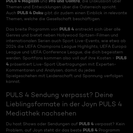
PULS 4 Magazin
Pro und Contra
und
, die Diskussion über
Themen und Entwicklungen über die Österreich spricht.
PULS 4 Doku
Auch
gibt dir zudem einen Einblick in relevante
Themen, welche die Gesellschaft beschäftigen.
PULS 4
Das breite Programm von
erstreckt sich über alle
Genres und bietet neben Hollywood Spitzen-Filmen und
internationalen Serien auch Sport Live-Events, wie etwa ab
2024 die UEFA Champions League Highlights, UEFA Europa
League und UEFA Conference League, die dich begeistern
PULS
werden. Sportfans kommen also voll auf ihre Kosten -
4
präsentiert Live-Sport Übertragungen mit Experten-
Kommentaren und Analysen, damit du jedes
Spielgeschehen mit Leidenschaft und Spannung verfolgen
kannst.
PULS 4 Sendung verpasst? Deine
Lieblingsformate in der Joyn PULS 4
Mediathek nachsehen
PULS 4
Du hast Shows oder Sendungen auf
verpasst? Kein
PULS 4
Problem, auf Joyn steht dir das beste
Programm