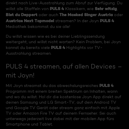
direkt nach Live-Ausstrahlung zum Abruf zur Verfügung. Du
PULS 4
Sehr witzig
willst alle Staffeln von
Klassikern, wie
,
Bist du Deppert
The Masked Singer Austria
oder auch
oder
Austrias Next Topmodel
PULS 4
streamen? In der Joyn
Mediathek bekommst du sie alle!
Du willst wissen wie es bei deiner Lieblingssendung
weitergeht, und willst nicht warten? Kein Problem, bei Joyn
PULS 4
kannst du bereits viele
Highlights vor TV-
Ausstrahlung streamen.
PULS 4 streamen, auf allen Devices –
mit Joyn!
PULS 4
Mit Joyn streamst du das abwechslungsreiches
Programm mit einem breiten Spektrum an Inhalten, wann
und wo du willst. Hol dir die kostenlose Joyn App direkt auf
deinen Samsung und LG Smart-TV, auf dein Android TV
und Google TV Gerät oder stream ganz einfach mit Apple
TV oder Amazon Fire TV auf deinem Fernseher. Sei auch
unterwegs jederzeit live dabei mit der mobilen App fürs
Smartphone und Tablet.