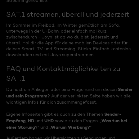
Streamingerlebnise.
SAT.1 streamen, überall und jederzeit
Im Sommer im Freibad, im Winter gemütlich am Sofa,
unterwegs in der U-Bahn, oder einfach mal kurz
zwischendurch - Joyn ist da wo du bist, jederzeit und
überall. Hol dir die App für deine mobilen Devices oder für
deinen Smart-TV und Streaming-Sticks. Einfach kostenlos
downloaden und mit Joyn superstreamen.
FAQ und Kontaktmöglichkeiten zu
SAT.1
Sender
Du hast ein Anliegen oder eine Frage rund um diesen
und sein Programm
? Auf der verlinkten Seite haben wir alle
wichtigen Infos für dich zusammengefasst.
Sender-
Eigene Infoseiten gibt es auch zu den Themen
Empfang
HD
UHD
Was tun bei
,
und
sowie zu den Fragen: „
einer Störung?
Warum Werbung?
“ und „
“
Außerdem haben wir Übersichten zu Sendungen und