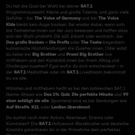
SAT.1
Du hat die Qual der Wahl bei deiner
Programmauswahl. Kleine und große Talente, und ganz viele
The Voice of Germany
The Voice
Gefühle - bei
und bei
Kids
bleibt kein Auge trocken. Sei wieder dabei, wenn sich
die Teilnehmer:innen vor der Jury beweisen und hoffen dass
sich der Stuhl umdreht. Ob süß, pikant oder exotisch , bei
Das große Backen – Die Profis
The Taste
oder
begeistern
kulinarische Höchstleistungen die Zuseher:innen. Oder willst
Big Brother
Promi Big Brother
du lieber bei
und
live
mitfiebern und den Kandidat:innen bei ihrem Alltag und
Challenges zusehen? Egal wofür du dich entscheidest - in
SAT.1
SAT.1
der
Mediathek oder im
Livestream bekommst
du sie alle.
Mitraten und mitfiebern heißt es bei den zahlreichen SAT.1
Das 1% Quiz
Die perfekte Minute
99
Game-Shows wie
,
und
einer schlägt sie alle
. Spannend wird es bei Sendungen wie
Auf Streife
K11
Lenßen übernimmt
,
, oder
.
Du suchst noch mehr Action, Abenteuer, Drama oder
SAT.1
Komödien? Die
Hollywood-Blockbuster und deutsche
Kinohits garantieren dir in der Primetime dein perfektes