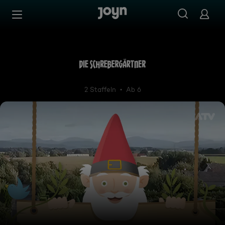
Zum Inhalt springen
Barrierefrei
Die Schrebergärtner
2 Staffeln
Ab 6