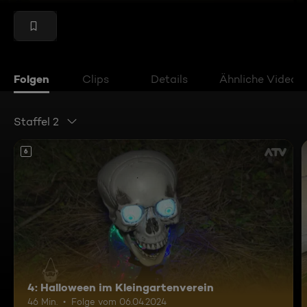
Folgen
Clips
Details
Ähnliche Videos
Staffel 2
6
4: Halloween im Kleingartenverein
46 Min.
Folge vom 06.04.2024