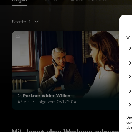
Staffel 1
12
1: Partner wider Willen
47 Min.
Folge vom 05.12.2014
Mit Joyn+ ohne Werbung schauen