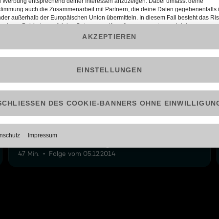
12
2: Mann am Steuer, Ungeheuer!
47 Min.
Folge vom 05.12.2014