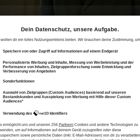
12
2: Mann am Steuer, Ungeheuer!
47 Min.
Folge vom 05.12.2014