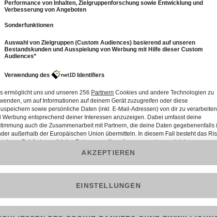
6
2: Niels-Peter Jensen als Krabbenfischer
45 Min.
Folge vom 06.11.2019