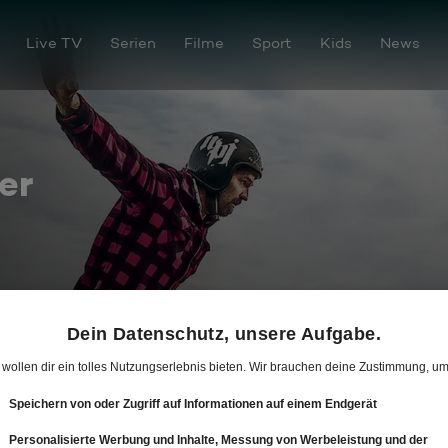
Live TV
Serien
Filme
Sport
Kids
News
er