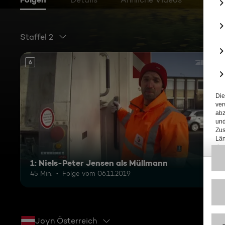
Staffel 2
6
1: Niels-Peter Jensen als Müllmann
45 Min.
Folge vom 06.11.2019
Joyn Österreich