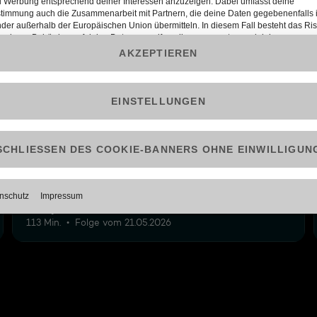
12
24: Halbfinale: Wer darf um den Titel
kämpfen?
113 Min.
Folge vom 21.05.2026