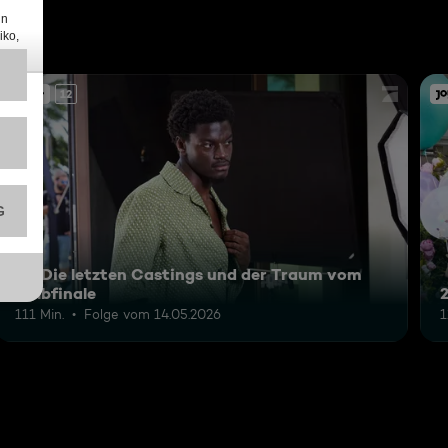
12
23: Die letzten Castings und der Traum vom
Halbfinale
111 Min.
Folge vom 14.05.2026
1