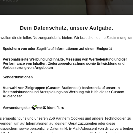
12
24: Halbfinale: Wer darf um den Titel
kämpfen?
113 Min.
Folge vom 21.05.2026