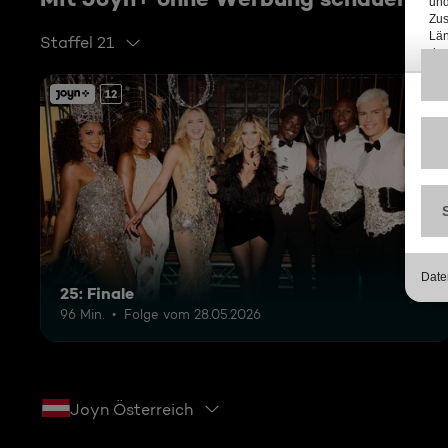
Staffel 21
12
25: Finale
96 Min.
Folge vom 28.05.2026
Joyn Österreich