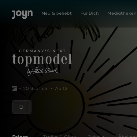
Zum Inhalt springen
Barrierefrei
Neu & beliebt
Für Dich
Mediatheken
Germany's Next Topmodel
20 Staffeln
Ab 12
Folgen
Trailer & Clips
Details
Ähnlich