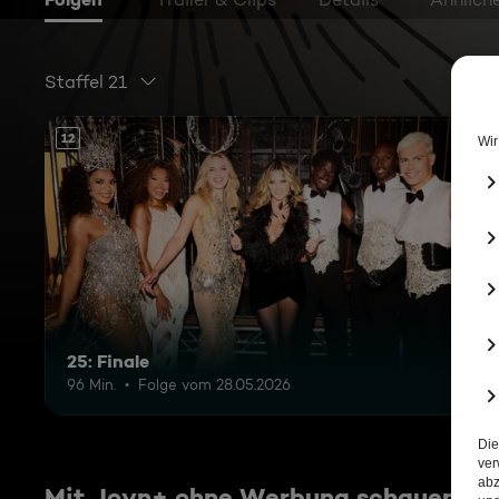
Staffel 21
12
25: Finale
96 Min.
Folge vom 28.05.2026
Mit Joyn+ ohne Werbung schauen