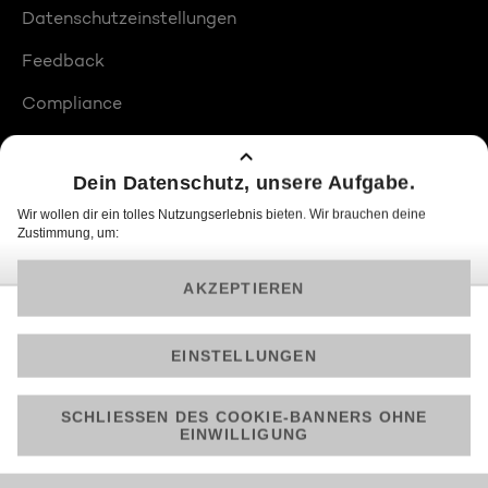
Datenschutzeinstellungen
Feedback
Compliance
Barrierefreiheit
Produktplatzierungen
© 2026 ProSiebenSat.1 PULS 4 GmbH
Am besten läuft Joyn in der App!