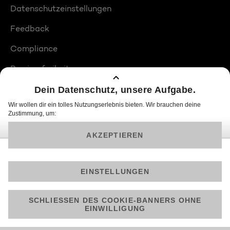
Datenschutzeinstellungen
Feedback
Compliance
Barrierefreiheit
Produktplatzierungen
© 2026 ProSiebenSat.1 PULS 4 GmbH
Am besten läuft Joyn in der App!