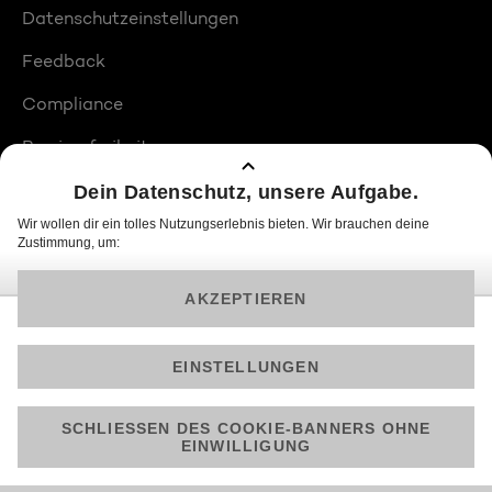
Datenschutzeinstellungen
Feedback
Compliance
Barrierefreiheit
Produktplatzierungen
© 2026 ProSiebenSat.1 PULS 4 GmbH
Am besten läuft Joyn in der App!