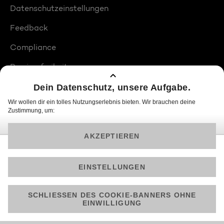
Datenschutzeinstellungen
Feedback
Compliance
Barrierefreiheit
Produktplatzierungen
© 2026 ProSiebenSat.1 PULS 4 GmbH
Am besten läuft Joyn in der App!