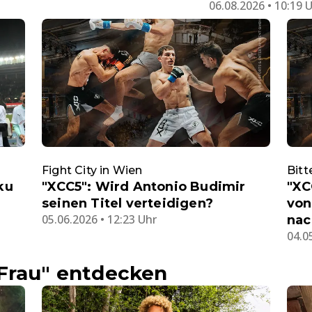
06.08.2026 • 10:19 
Fight City in Wien
Bitt
ku
"XCC5": Wird Antonio Budimir
"XC
seinen Titel verteidigen?
von
05.06.2026 • 12:23 Uhr
nac
04.0
Frau" entdecken