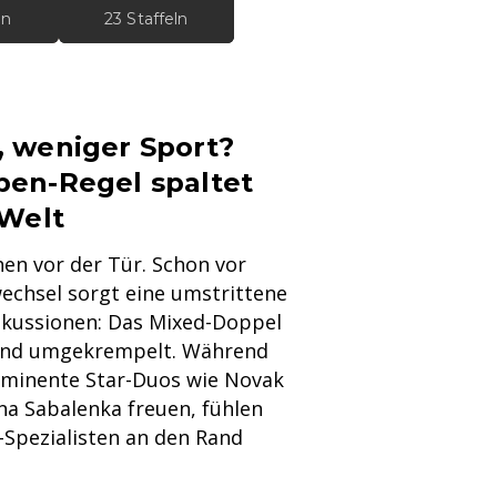
ln
23 Staffeln
 weniger Sport?
en-Regel spaltet
-Welt
en vor der Tür. Schon vor
echsel sorgt eine umstrittene
skussionen: Das Mixed-Doppel
end umgekrempelt. Während
ominente Star-Duos wie Novak
na Sabalenka freuen, fühlen
l-Spezialisten an den Rand