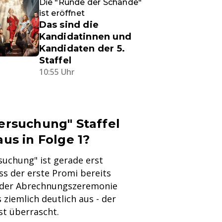
Die "Runde der Schande"
ist eröffnet
Das sind die
Kandidatinnen und
Kandidaten der 5.
Staffel
10:55 Uhr
Versuchung" Staffel
aus in Folge 1?
rsuchung" ist gerade erst
ss der erste Promi bereits
n der Abrechnungszeremonie
s ziemlich deutlich aus - der
st überrascht.