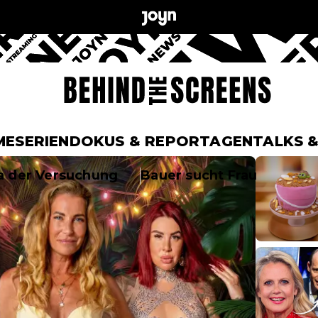
Joyn Behind the Sc
ME
SERIEN
DOKUS & REPORTAGEN
TALKS 
la der Versuchung
Bauer sucht Frau