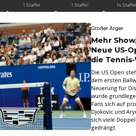
1 Staffel
1 Staffel
14 Staffe
Großer Ärger
Mehr Show,
Neue US-Op
die Tennis
Die US Open steh
dem ersten Ballw
Neuerung für Di
wurde grundleg
Fans sich auf pr
Djokovic und Ary
sich viele Doppe
gedrängt.