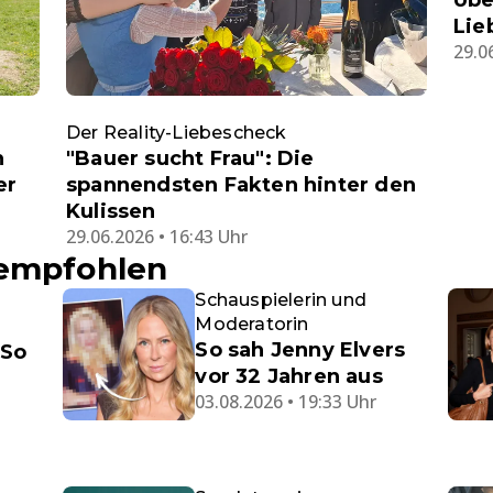
Übe
Lie
29.0
Der Reality-Liebescheck
n
"Bauer sucht Frau": Die
er
spannendsten Fakten hinter den
Kulissen
29.06.2026 • 16:43 Uhr
 empfohlen
Schauspielerin und
Moderatorin
So sah Jenny Elvers
 So
vor 32 Jahren aus
03.08.2026 • 19:33 Uhr