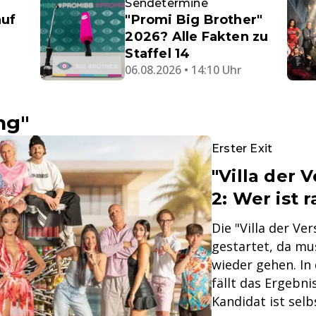
Sendetermine
auf
"Promi Big Brother"
2026? Alle Fakten zu
Staffel 14
06.08.2026 • 14:10 Uhr
ng"
Erster Exit
"Villa der 
2: Wer ist r
Die "Villa der Ve
gestartet, da mu
wieder gehen. I
fällt das Ergebni
Kandidat ist selb