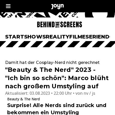
START
SHOWS
REALITY
FILME
SERIEN
DO
Damit hat der Cosplay-Nerd nicht gerechnet
"Beauty & The Nerd" 2023 -
"Ich bin so schön": Marco blüht
nach großem Umstyling auf
Aktualisiert:
03.08.2023 • 22:00 Uhr
von
nv / js
Beauty & The Nerd
Surprise! Alle Nerds sind zurück und
bekommen ein Umstyling