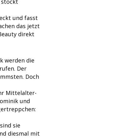
 stockt
eckt und fasst
achen das jetzt
Beauty direkt
k werden die
ufen. Der
limmsten. Doch
r Mittelalter-
Dominik und
egertreppchen:
sind sie
Und diesmal mit