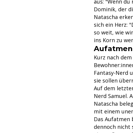
aus: "Wenn du 
Dominik, der d
Natascha erkenn
sich ein Herz: 
so weit, wie wi
ins Korn zu wer
Aufatmen 
Kurz nach dem
Bewohner:inne
Fantasy-Nerd u
sie sollen über
Auf dem letzten
Nerd Samuel. A
Natascha belegt
mit einem uner
Das Aufatmen be
dennoch nicht 