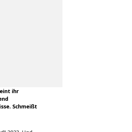
int ihr
end
isse. Schmeißt