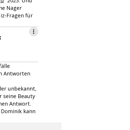
rd
" 2023. Und
ine Nager
iz-Fragen für
:
älle
en Antworten
ller unbekannt,
r seine Beauty
chen Antwort.
ch Dominik kann