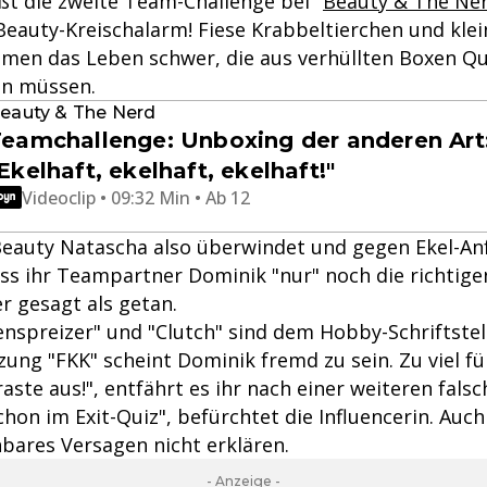
ßt die zweite Team-Challenge bei "
Beauty & The Ne
 Beauty-Kreischalarm! Fiese Krabbeltierchen und kle
en das Leben schwer, die aus verhüllten Boxen Qu
en müssen.
eauty & The Nerd
eamchallenge: Unboxing der anderen Art
Ekelhaft, ekelhaft, ekelhaft!"
Videoclip • 09:32 Min • Ab 12
eauty Natascha also überwindet und gegen Ekel-Anf
ss ihr Teampartner Dominik "nur" noch die richtig
r gesagt als getan.
enspreizer" und "Clutch" sind dem Hobby-Schriftste
ung "FKK" scheint Dominik fremd zu sein. Zu viel fü
raste aus!", entfährt es ihr nach einer weiteren fals
chon im Exit-Quiz", befürchtet die Influencerin. Au
nbares Versagen nicht erklären.
- Anzeige -