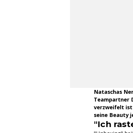
Nataschas Nerv
Teampartner D
verzweifelt is
seine Beauty j
"Ich rast