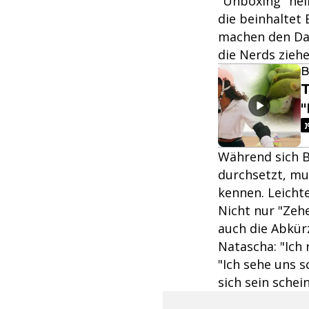
"Unboxing" hei
die beinhaltet
machen den Dam
die Nerds zieh
B
T
"
Während sich B
durchsetzt, mu
kennen. Leichte
Nicht nur "Zeh
auch die Abkürz
Natascha: "Ich 
"Ich sehe uns s
sich sein schei