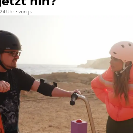
etzt hin?
:24 Uhr
von
js