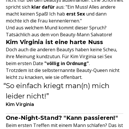
nicht nur bei den Beautys auseinander. Eine Schönheit
spricht sich
klar dafür
aus: "Ein Muss! Alles andere
macht keinen Spaß! Ich hab
erst Sex
und dann
möchte ich die Frau kennenlernen."
Und aus welchem Mund kommt dieser Spruch?
Tatsächlich aus dem von Beauty-Mann Salvatore!
Kim Virginia ist eine harte Nuss
Doch auch die anderen Beautys haben keine Scheu,
ihre Meinung kundzutun. Für Kim Virginia sei Sex
beim ersten Date
"völlig in Ordnung"
.
Trotzdem ist die selbsternannte Beauty-Queen nicht
leicht zu knacken, wie sie offenbart.
So einfach kriegt man(n) mich
leider nicht!
Kim Virginia
One-Night-Stand? "Kann passieren!"
Beim ersten Treffen mit einem Mann schlafen? Das ist