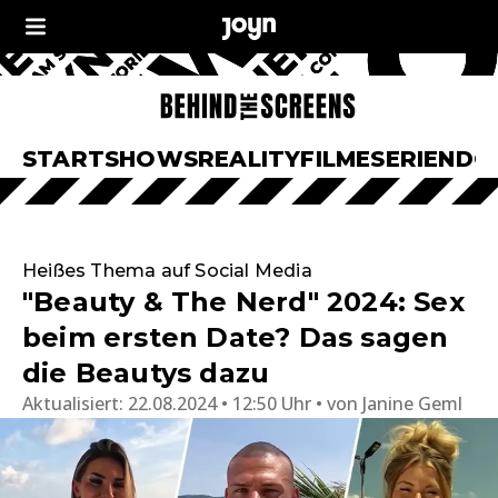
START
SHOWS
REALITY
FILME
SERIEN
DO
Heißes Thema auf Social Media
"Beauty & The Nerd" 2024: Sex
beim ersten Date? Das sagen
die Beautys dazu
Aktualisiert:
22.08.2024 • 12:50 Uhr
von
Janine Geml