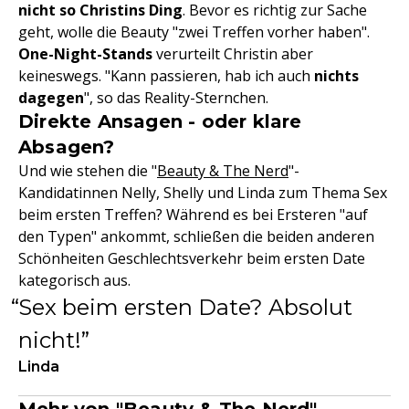
nicht so
Christins Ding
. Bevor es richtig zur Sache
geht, wolle die Beauty "zwei Treffen vorher haben".
One-Night-Stands
verurteilt Christin aber
keineswegs. "Kann passieren, hab ich auch
nichts
dagegen
", so das Reality-Sternchen.
Direkte Ansagen - oder klare
Absagen?
Und wie stehen die "
Beauty & The Nerd
"-
Kandidatinnen Nelly, Shelly und Linda zum Thema Sex
beim ersten Treffen? Während es bei Ersteren "auf
den Typen" ankommt, schließen die beiden anderen
Schönheiten Geschlechtsverkehr beim ersten Date
kategorisch aus.
Sex beim ersten Date? Absolut
nicht!
Linda