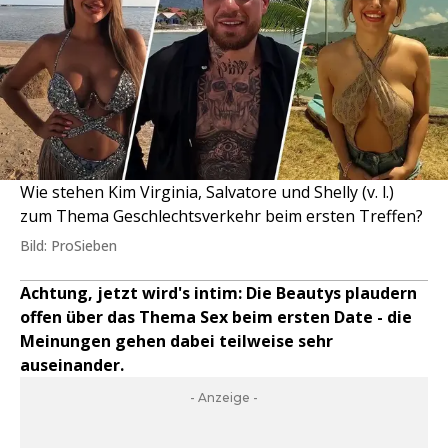
Wie stehen Kim Virginia, Salvatore und Shelly (v. l.)
zum Thema Geschlechtsverkehr beim ersten Treffen?
Bild: ProSieben
Achtung, jetzt wird's intim: Die Beautys plaudern
offen über das Thema Sex beim ersten Date - die
Meinungen gehen dabei teilweise sehr
auseinander.
- Anzeige -