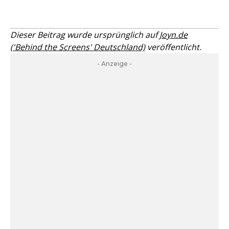
Dieser Beitrag wurde ursprünglich auf
Joyn.de
('Behind the Screens' Deutschland)
veröffentlicht.
- Anzeige -