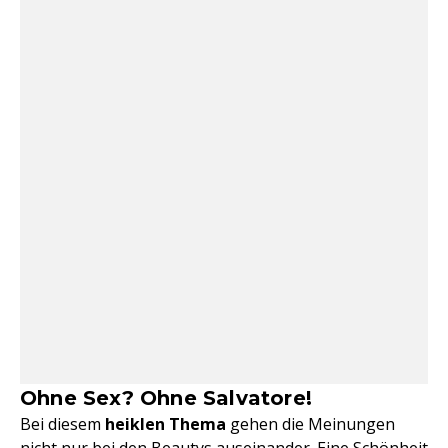
Ohne Sex? Ohne Salvatore!
Bei diesem
heiklen Thema
gehen die Meinungen