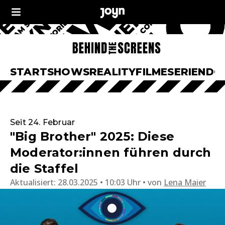
START
SHOWS
REALITY
FILME
SERIEN
DO
Seit 24. Februar
"Big Brother" 2025: Diese
Moderator:innen führen durch
die Staffel
Aktualisiert:
28.03.2025 • 10:03 Uhr
von
Lena Maier