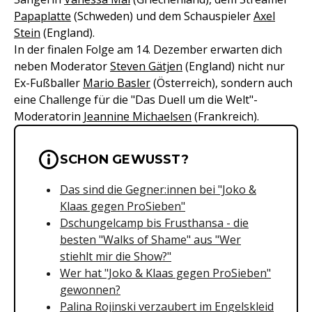
Papaplatte
(Schweden) und dem Schauspieler
Axel
Stein
(England).
In der finalen Folge am 14. Dezember erwarten dich
neben Moderator
Steven Gätjen
(England) nicht nur
Ex-Fußballer
Mario Basler
(Österreich), sondern auch
eine Challenge für die "Das Duell um die Welt"-
Moderatorin
Jeannine Michaelsen
(Frankreich).
Wichtige Hinweise & Informationen 
SCHON GEWUSST?
Das sind die Gegner:innen bei "Joko &
Klaas gegen ProSieben"
Dschungelcamp bis Frusthansa - die
besten "Walks of Shame" aus
"Wer
stiehlt mir die Show?"
Wer hat "Joko & Klaas gegen ProSieben"
gewonnen?
Palina Rojinski verzaubert im Engelskleid