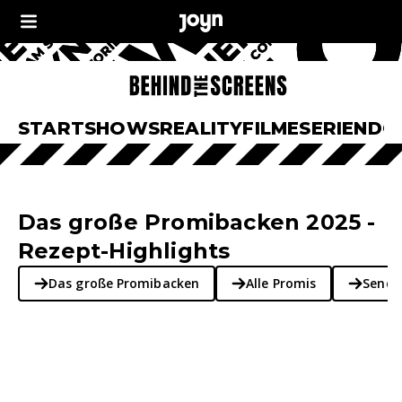
START
SHOWS
REALITY
FILME
SERIEN
DO
Das große Promibacken 2025 -
Rezept-Highlights
Das große Promibacken
Alle Promis
Sende