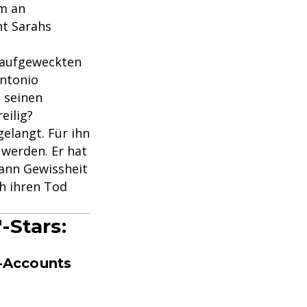
Um an
nt Sarahs
 aufgeweckten
Antonio
 seinen
eilig?
elangt. Für ihn
 werden. Er hat
ann Gewissheit
h ihren Tod
-Stars:
m-Accounts