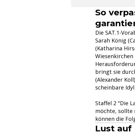
So verpa
garantie
Die SAT.1-Vora
Sarah König (C
(Katharina Hir
Wiesenkirchen 
Herausforderung
bringt sie dur
(Alexander Koll
scheinbare Idyl
Staffel 2 "Die 
möchte, sollte 
können die Fol
Lust auf