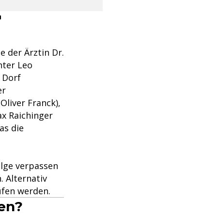
"
e der Ärztin Dr.
hter Leo
 Dorf
er
Oliver Franck),
ax Raichinger
as die
olge verpassen
. Alternativ
ufen werden.
hen?