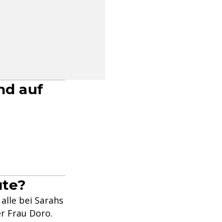
nd auf
ute?
alle bei Sarahs
er Frau Doro.