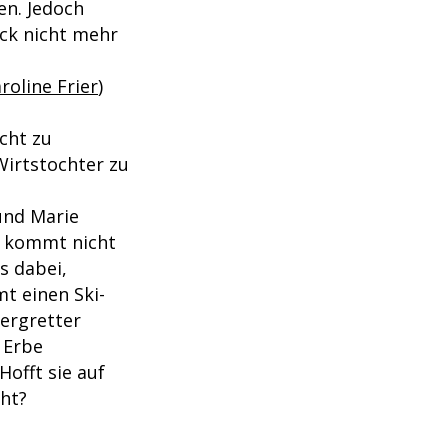
en. Jedoch
ück nicht mehr
roline Frier
)
cht zu
Wirtstochter zu
und Marie
d kommt nicht
s dabei,
t einen Ski-
ergretter
 Erbe
offt sie auf
eht?