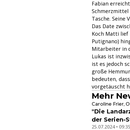
Fabian erreich
Schmerzmittel 
Tasche. Seine 
Das Date zwisc
Koch Matti lie
Putignano) hin
Mitarbeiter in 
Lukas ist inzwi
ist es jedoch 
große Hemmung
bedeuten, dass
vorgetäuscht h
Mehr New
Caroline Frier, 
"Die Landar
der Serien-S
25.07.2024 • 09:3