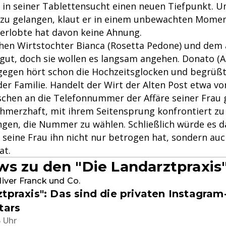
t in seiner Tablettensucht einen neuen Tiefpunkt. 
zu gelangen, klaut er in einem unbewachten Mome
Verlobte hat davon keine Ahnung.
hen Wirtstochter Bianca (Rosetta Pedone) und dem
f gut, doch sie wollen es langsam angehen. Donato (
gegen hört schon die Hochzeitsglocken und begrüßt
der Familie. Handelt der Wirt der Alten Post etwa vor
schen an die Telefonnummer der Affäre seiner Frau g
schmerzhaft, mit ihrem Seitensprung konfrontiert zu
en, die Nummer zu wählen. Schließlich würde es d
 seine Frau ihn nicht nur betrogen hat, sondern auc
at.
s zu den "Die Landarztpraxis"
Oliver Franck und Co.
ztpraxis": Das sind die privaten Instagra
tars
5 Uhr