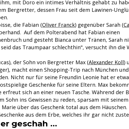
 ihm, mit Doro ein intimes Verhältnis gehabt zu hab
dem Bergretter, dessen Frau seit dem Lawinen-Ungl
en.
sse, die Fabian (
Oliver Franck
) gegenüber Sarah (
Ca
berhand. Auf dem Polterabend hat Fabian einen
nbruch und gesteht Bianca unter Tränen, Sarah ni
 seid das Traumpaar schlechthin", versucht ihn die 
cas), der Sohn von Bergretter Max (
Alexander Koll
) 
ger), macht einen Shopping-Trip nach München un
en. Nicht nur für seine Freundin Leonie hat er etwa
ostspielige Geschenke für seine Eltern. Max bekomm
 erfreut sich an einer neuen Tasche. Während der B
em Sohn ins Gewissen zu reden, sparsam mit seinem
 Marie über das Geschenk total aus dem Häuschen. H
Geschenke aus dem Erbe, welches ihr gar nicht zust
er geschah …