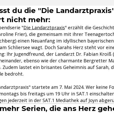
sst du die "Die Landarztpraxis
rt nicht mehr:
bendserie "
Die Landarztpraxis
" erzählt die Geschicht
aroline Frier), die gemeinsam mit ihrer Teenagertoc
schberg) einen Neuanfang im idyllischen bayerischen
am Schliersee wagt. Doch Sarahs Herz steht vor ein
: Ihr Jugendfreund, der Landarzt Dr. Fabian Kroiß (
cheinander, ebenso wie der charmante Bergretter M
). Zudem lastet ein brisantes Geheimnis auf Sarah, d
le bedroht.
Landarztpraxis" startete am 7. Mai 2024. Wer keine F
montags bis freitags um 19 Uhr in SAT.1 einschalten
gen jederzeit in der SAT.1 Mediathek auf Joyn abger
 mehr Serien, die ans Herz ge