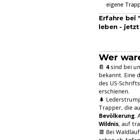
eigene Trapp
Erfahre bei 
leben - jetz
Wer ware
📔
4
sind bei un
bekannt. Eine 
des US-Schrifts
erschienen.
🌲 Lederstrum
Trapper, die a
Bevölkerung
.
Wildnis
, auf tr
📆 Bei Waldläuf
schon ab Anfan