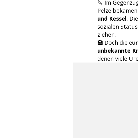
🔪 Im Gegenzug
Pelze bekamen 
und Kessel
. Di
sozialen Statu
ziehen.
🏥 Doch die eu
unbekannte K
denen viele Ur