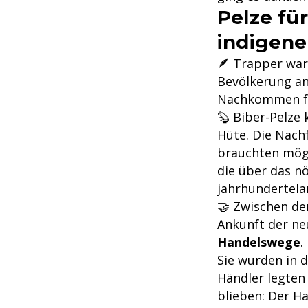
Pelze fü
indigene
🪶 Trapper wa
Bevölkerung an
Nachkommen fra
🦫 Biber-Pelze
Hüte. Die Nach
brauchten mögl
die über das nö
jahrhundertel
🤝 Zwischen de
Ankunft der ne
Handelswege
.
Sie wurden in d
Händler legten
blieben: Der Ha