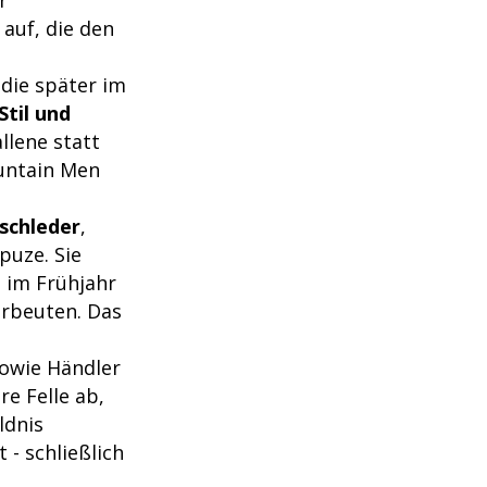
auf, die den
die später im
Stil und
llene statt
untain Men
rschleder
,
puze. Sie
 im Frühjahr
rbeuten. Das
sowie Händler
re Felle ab,
ldnis
- schließlich