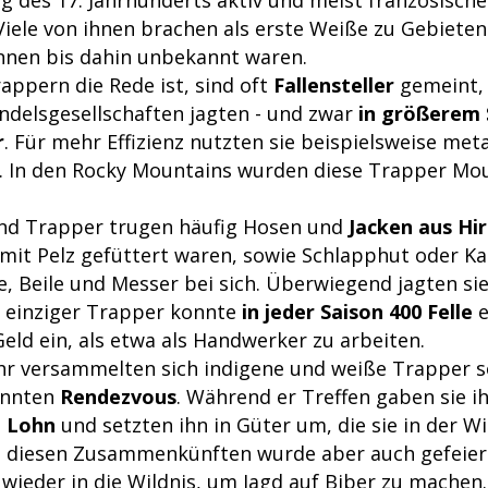
ele von ihnen brachen als erste Weiße zu Gebieten 
innen bis dahin unbekannt waren.
appern die Rede ist, sind oft
Fallensteller
gemeint, 
ndelsgesellschaften jagten - und zwar
in größerem 
r
. Für mehr Effizienz nutzten sie beispielsweise meta
n. In den Rocky Mountains wurden diese Trapper Mo
nd Trapper trugen häufig Hosen und
Jacken aus Hi
 mit Pelz gefüttert waren, sowie Schlapphut oder Ka
, Beile und Messer bei sich. Überwiegend jagten sie
n einziger Trapper konnte
in jeder Saison 400 Felle
e
eld ein, als etwa als Handwerker zu arbeiten.
ahr versammelten sich indigene und weiße Trapper 
annten
Rendezvous
. Während er Treffen gaben sie ih
n Lohn
und setzten ihn in Güter um, die sie in der Wi
i diesen Zusammenkünften wurde aber auch gefeiert 
wieder in die Wildnis, um Jagd auf Biber zu machen.