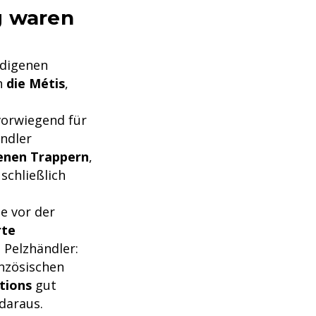
g waren
ndigenen
en
die Métis
,
vorwiegend für
ändler
enen Trappern
,
schließlich
e vor der
rte
 Pelzhändler:
anzösischen
tions
gut
daraus.