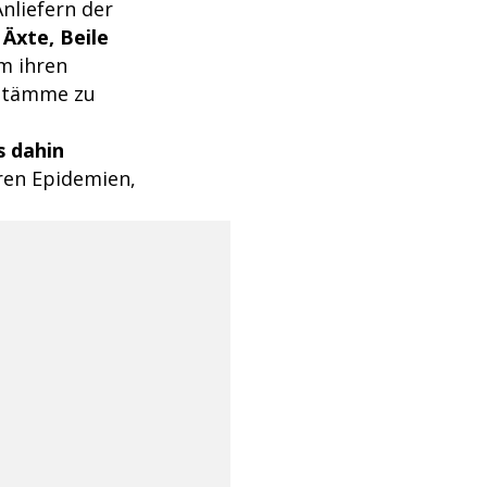
nliefern der
 Äxte, Beile
m ihren
 Stämme zu
s dahin
ren Epidemien,