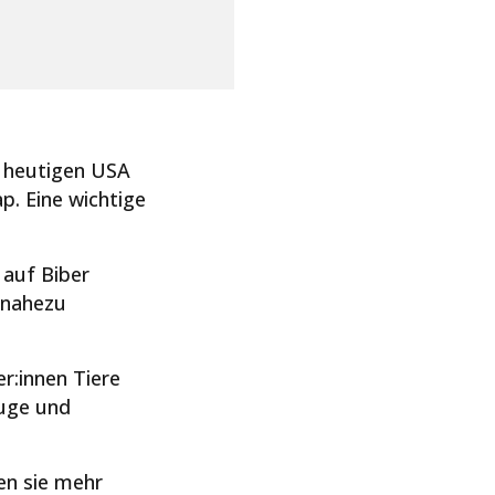
r heutigen USA
p. Eine wichtige
s auf Biber
 nahezu
r:innen Tiere
uge und
en sie mehr