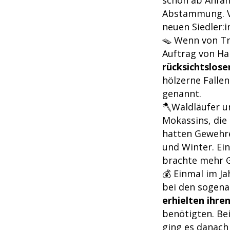
Abstammung. Vi
neuen Siedler:
🪤 Wenn von Tr
Auftrag von Ha
rücksichtslose
hölzerne Falle
genannt.
🪓Waldläufer u
Mokassins, die
hatten Gewehre
und Winter. Ei
brachte mehr G
💰 Einmal im J
bei den sogen
erhielten ihre
benötigten. Be
ging es danach 