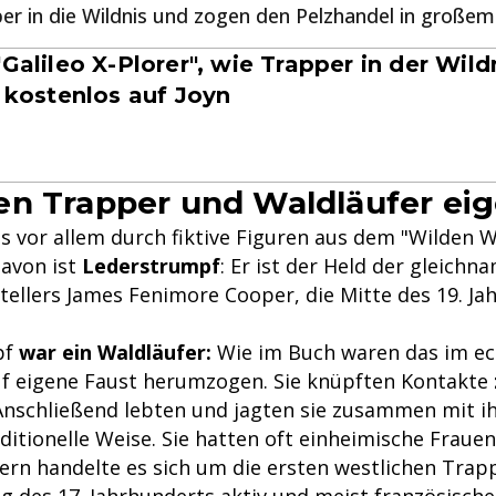
er in die Wildnis und zogen den Pelzhandel in großem 
"Galileo X-Plorer", wie Trapper in der Wil
t kostenlos auf Joyn
n Trapper und Waldläufer eig
s vor allem durch fiktive Figuren aus dem "Wilden 
davon ist
Lederstrumpf
: Er ist der Held der gleich
tellers James Fenimore Cooper, die Mitte des 19. J
pf
war ein Waldläufer:
Wie im Buch waren das im e
uf eigene Faust herumzogen. Sie knüpften Kontakte
 Anschließend lebten und jagten sie zusammen mit 
aditionelle Weise. Sie hatten oft einheimische Frauen
ern handelte es sich um die ersten westlichen Trap
g des 17. Jahrhunderts aktiv und meist französische