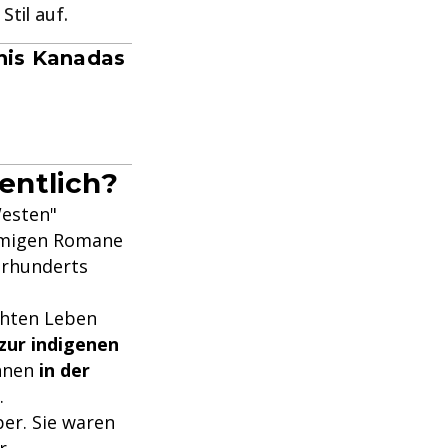
Stil auf.
dnis Kanadas
entlich?
Westen"
namigen Romane
ahrhunderts
chten Leben
zur indigenen
ihnen
in der
.
per. Sie waren
r