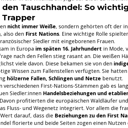
r den Tauschhandel: So wichti
 Trapper
ren
nicht immer Weiße
, sondern gehörten oft der i
, also den
First Nations
. Eine wichtige Rolle spielt
nzösischer Siedler mit eingeborenen Frauen.
 kam in Europa
im späten 16. Jahrhundert
in Mode, 
frage nach den Fellen stieg rasant an. Die weißen H
ichst viele davon. Diese bekamen sie von den
indig
tige Wissen zum Fallenstellen verfügten. Sie hatten 
ang
hölzerne Fallen, Schlingen und Netze
benutzt.
n verschiedenen First-Nations-Stämmen gab es lang
uen Siedler:innen
Handelsbeziehungen und etablie
 Davon profitierten die europäischen Waldläufer und
as Fluss- und Wegenetz integriert. Vor allem die fr
 Wert darauf, dass die
Beziehungen zu den First Na
ndel florierte und beide Seiten zogen einen Nutzen 