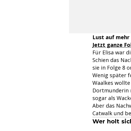
Lust auf mehr
Jetzt ganze F
Für Elisa war di
Schien das Nac
sie in Folge 8 
Wenig später f
Waalkes wollte
Dortmunderin n
sogar als Wacke
Aber das Nachw
Catwalk und be
Wer holt si