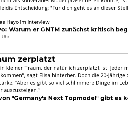
 nicht als souveränes Model präsentieren konnte, ist 
eidis Entscheidung: "Für dich geht es an dieser Stell
as Hayo im Interview
o: Warum er GNTM zunächst kritisch be
5 Uhr
raum zerplatzt
 ein kleiner Traum, der natürlich zerplatzt ist. Jeder
er kommen", sagt Elisa hinterher. Doch die 20-Jährige
tärke: "Aber es gibt so viel schlimmere Dinge im Lebe
er auszusteigen."
 von "Germany's Next Topmodel" gibt es k