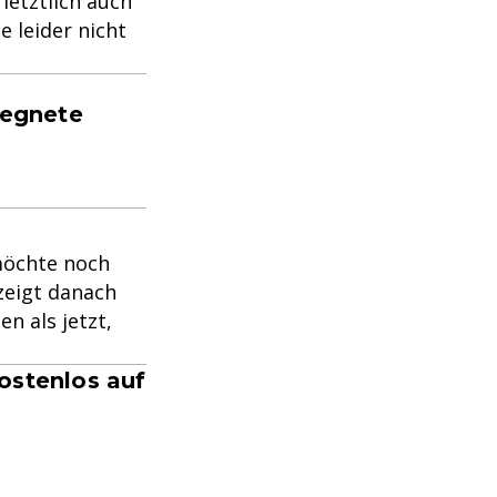
letztlich auch
e leider nicht
gegnete
 möchte noch
 zeigt danach
n als jetzt,
ostenlos auf