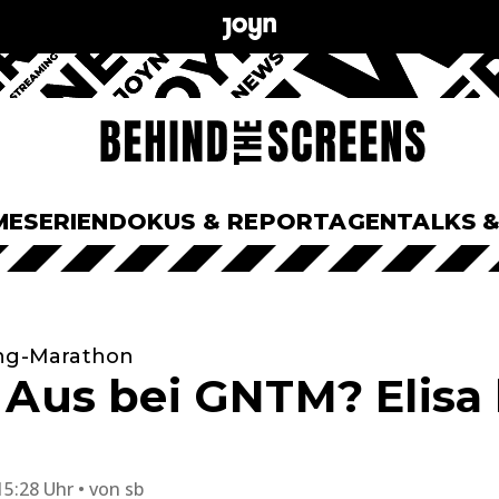
ME
SERIEN
DOKUS & REPORTAGEN
TALKS 
ing-Marathon
r Aus bei GNTM? Elisa 
15:28 Uhr
von
sb