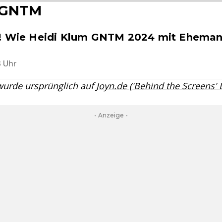
 GNTM
h! Wie Heidi Klum GNTM 2024 mit Ehema
3 Uhr
 wurde ursprünglich auf
Joyn.de ('Behind the Screens'
- Anzeige -