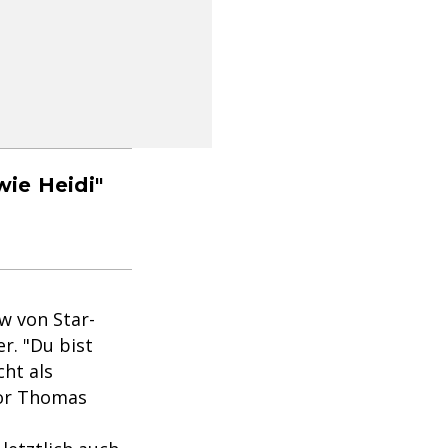
wie Heidi"
w von Star-
er. "Du bist
cht als
ror Thomas