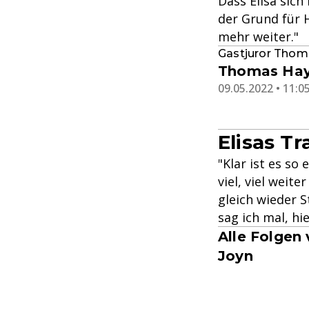
Dass Elisa sich
der Grund für H
mehr weiter."
Gastjuror Thom
Thomas Hay
09.05.2022 • 11:0
Elisas T
"Klar ist es so
viel, viel weit
gleich wieder S
sag ich mal, hi
Alle Folgen
Joyn