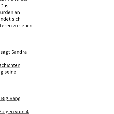
 Das
wurden an
indet sich
fteren zu sehen
 sagt Sandra
schichten
ng
seine
 Big Bang
 Folgen vom 4.