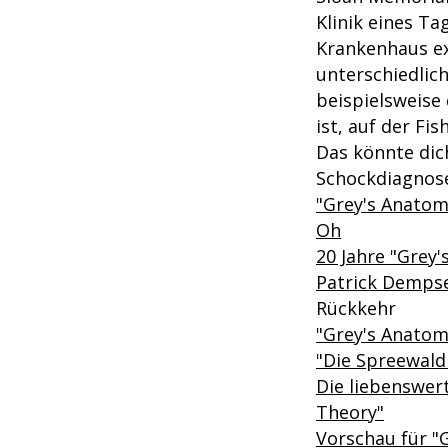
Klinik eines T
Krankenhaus ex
unterschiedlic
beispielsweise
ist, auf der Fi
Das könnte dich
Schockdiagnos
"Grey's Anatomy
Oh
20 Jahre "Grey
Patrick Dempsey
Rückkehr
"Grey's Anatomy
"Die Spreewaldk
Die liebenswer
Theory"
Vorschau für "G