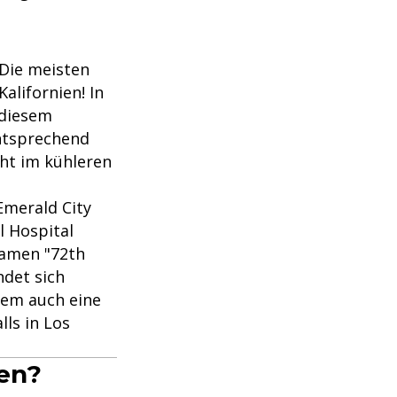
 Die meisten
alifornien! In
 diesem
ntsprechend
cht im kühleren
 Emerald City
l Hospital
 Namen "72th
ndet sich
dem auch eine
lls in Los
hen?