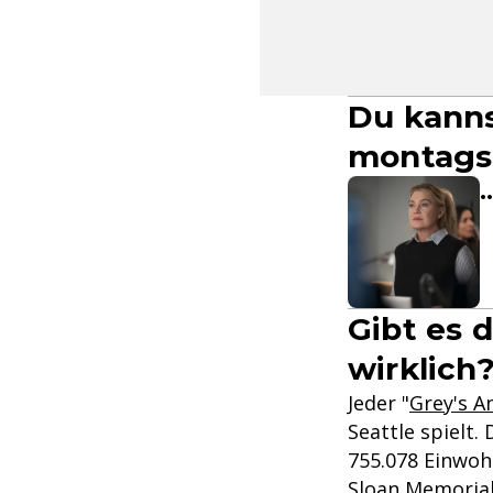
Du kanns
montags 
.
Gibt es 
wirklich
Jeder "
Grey's 
Seattle spielt.
755.078 Einwoh
Sloan Memorial 