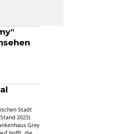
omy"
ansehen
al
nischen Stadt
(Stand 2023)
rankenhaus Grey
uf hofft, die