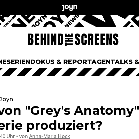
ME
SERIEN
DOKUS & REPORTAGEN
TALKS 
 Joyn
von "Grey's Anatomy"
erie produziert?
:40 Uhr
von
Anna-Maria Hock