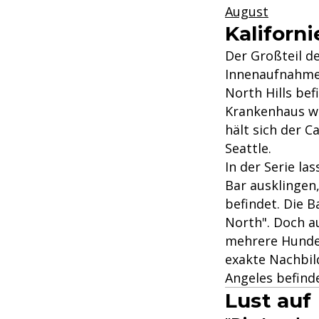
August
Kaliforni
Der Großteil de
Innenaufnahmen 
North Hills be
Krankenhaus w
hält sich der 
Seattle.
In der Serie la
Bar ausklingen
befindet. Die B
North". Doch au
mehrere Hunder
exakte Nachbild
Angeles befind
Lust auf