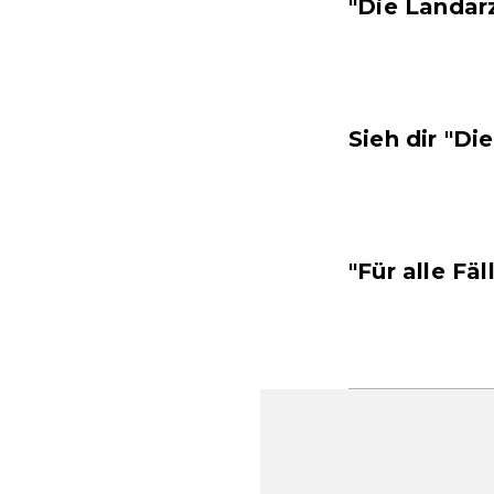
"Die Landarz
Sieh dir "Di
"Für alle Fä