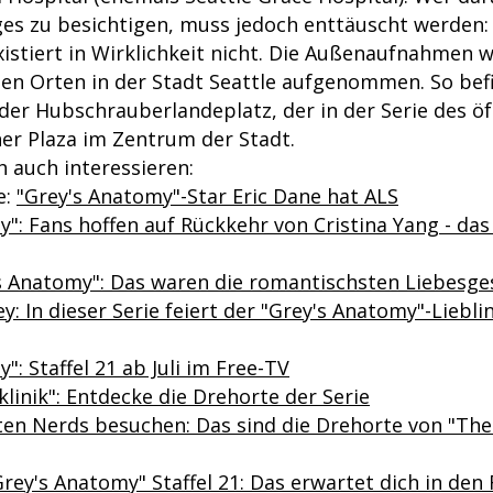
ages zu besichtigen, muss jedoch enttäuscht werden:
istiert in Wirklichkeit nicht. Die Außenaufnahmen 
hen Orten in der Stadt Seattle aufgenommen. So bef
 der Hubschrauberlandeplatz, der in der Serie des ö
sher Plaza im Zentrum der Stadt.
 auch interessieren:
e:
"Grey's Anatomy"-Star Eric Dane hat ALS
": Fans hoffen auf Rückkehr von Cristina Yang - das
's Anatomy": Das waren die romantischsten Liebesge
: In dieser Serie feiert der "Grey's Anatomy"-Liebli
": Staffel 21 ab Juli im Free-TV
linik": Entdecke die Drehorte der Serie
ten Nerds besuchen: Das sind die Drehorte von "The
rey's Anatomy" Staffel 21: Das erwartet dich in den