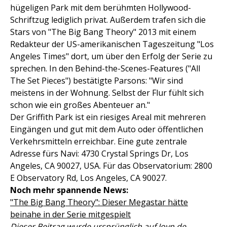
hügeligen Park mit dem berühmten Hollywood-
Schriftzug lediglich privat. Außerdem trafen sich die
Stars von "The Big Bang Theory" 2013 mit einem
Redakteur der US-amerikanischen Tageszeitung "Los
Angeles Times" dort, um über den Erfolg der Serie zu
sprechen. In den Behind-the-Scenes-Features ("All
The Set Pieces") bestätigte Parsons: "Wir sind
meistens in der Wohnung. Selbst der Flur fühlt sich
schon wie ein großes Abenteuer an."
Der Griffith Park ist ein riesiges Areal mit mehreren
Eingängen und gut mit dem Auto oder öffentlichen
Verkehrsmitteln erreichbar. Eine gute zentrale
Adresse fürs Navi: 4730 Crystal Springs Dr, Los
Angeles, CA 90027, USA. Für das Observatorium: 2800
E Observatory Rd, Los Angeles, CA 90027.
Noch mehr spannende News:
"The Big Bang Theory": Dieser Megastar hätte
beinahe in der Serie mitgespielt
Dieser Beitrag wurde ursprünglich auf
Joyn.de