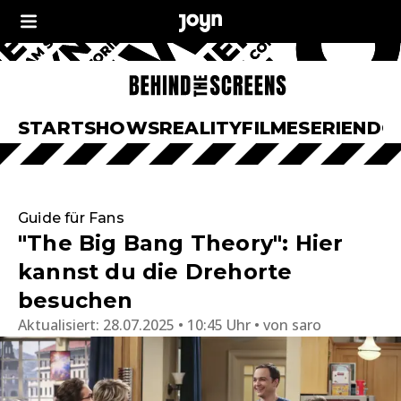
START
SHOWS
REALITY
FILME
SERIEN
DO
Guide für Fans
"The Big Bang Theory": Hier
kannst du die Drehorte
besuchen
Aktualisiert:
28.07.2025 • 10:45 Uhr
von
saro