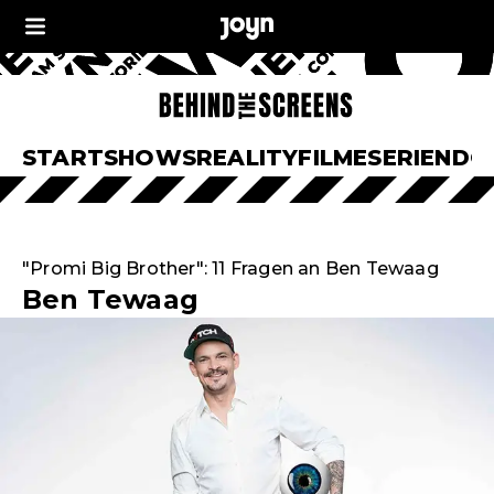
START
SHOWS
REALITY
FILME
SERIEN
DO
"Promi Big Brother": 11 Fragen an Ben Tewaag
Ben Tewaag