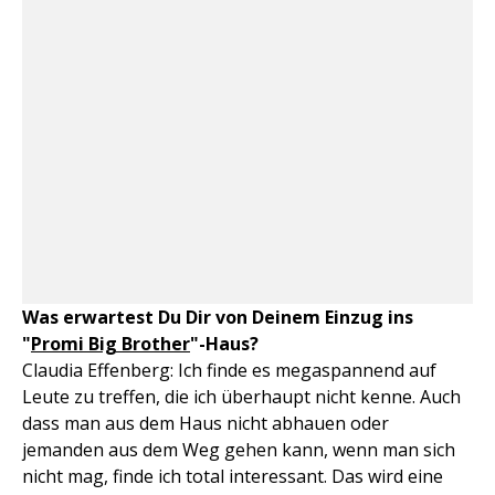
Was erwartest Du Dir von Deinem Einzug ins
"
Promi Big Brother
"-Haus?
Claudia Effenberg: Ich finde es megaspannend auf
Leute zu treffen, die ich überhaupt nicht kenne. Auch
dass man aus dem Haus nicht abhauen oder
jemanden aus dem Weg gehen kann, wenn man sich
nicht mag, finde ich total interessant. Das wird eine