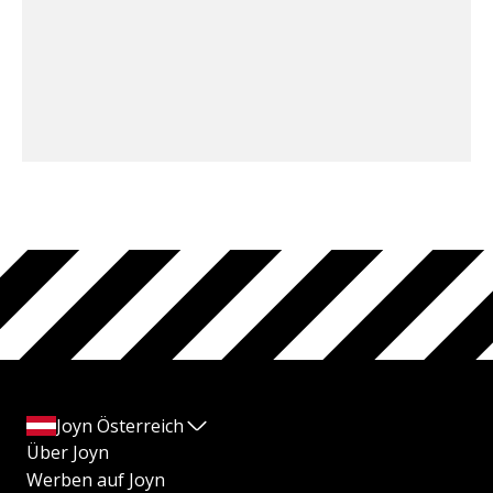
Joyn Österreich
Über Joyn
Werben auf Joyn