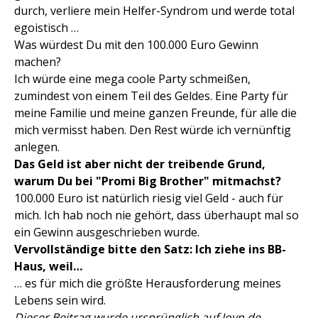
durch, verliere mein Helfer-Syndrom und werde total
egoistisch …
Was würdest Du mit den 100.000 Euro Gewinn
machen?
Ich würde eine mega coole Party schmeißen,
zumindest von einem Teil des Geldes. Eine Party für
meine Familie und meine ganzen Freunde, für alle die
mich vermisst haben. Den Rest würde ich vernünftig
anlegen.
Das Geld ist aber nicht der treibende Grund,
warum Du bei "Promi Big Brother" mitmachst?
100.000 Euro ist natürlich riesig viel Geld - auch für
mich. Ich hab noch nie gehört, dass überhaupt mal so
ein Gewinn ausgeschrieben wurde.
Vervollständige bitte den Satz: Ich ziehe ins BB-
Haus, weil…
… es für mich die größte Herausforderung meines
Lebens sein wird.
Dieser Beitrag wurde ursprünglich auf
Joyn.de