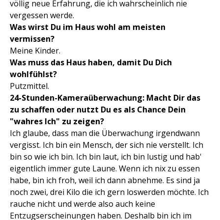
völlig neue Erfahrung, die ich wahrscheinlich nie
vergessen werde.
Was wirst Du im Haus wohl am meisten
vermissen?
Meine Kinder.
Was muss das Haus haben, damit Du Dich
wohlfühlst?
Putzmittel.
24-Stunden-Kameraüberwachung: Macht Dir das
zu schaffen oder nutzt Du es als Chance Dein
"wahres Ich" zu zeigen?
Ich glaube, dass man die Überwachung irgendwann
vergisst. Ich bin ein Mensch, der sich nie verstellt. Ich
bin so wie ich bin. Ich bin laut, ich bin lustig und hab'
eigentlich immer gute Laune. Wenn ich nix zu essen
habe, bin ich froh, weil ich dann abnehme. Es sind ja
noch zwei, drei Kilo die ich gern loswerden möchte. Ich
rauche nicht und werde also auch keine
Entzugserscheinungen haben. Deshalb bin ich im