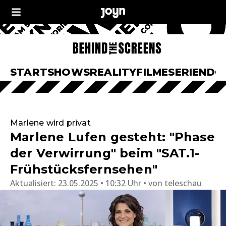
START
SHOWS
REALITY
FILME
SERIEN
DO
Marlene wird privat
Marlene Lufen gesteht: "Phase
der Verwirrung" beim "SAT.1-
Frühstücksfernsehen"
Aktualisiert:
23.05.2025 • 10:32 Uhr
von
teleschau