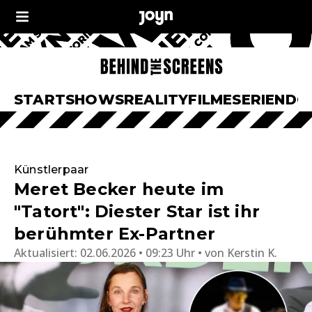
START
SHOWS
REALITY
FILME
SERIEN
DO
Künstlerpaar
Meret Becker heute im
"Tatort": Diester Star ist ihr
berühmter Ex-Partner
Aktualisiert:
02.06.2026 • 09:23 Uhr
von
Kerstin K.